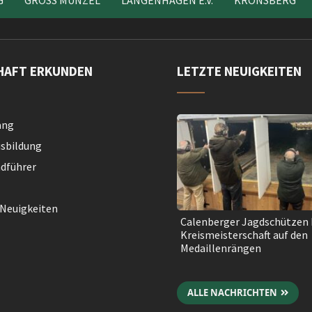
G
GROSS MUNZEL
LANGENHAGEN E.V.
KRONSBERG
HAFT ERKUNDEN
LETZTE NEUIGKEITEN
ang
sbildung
­führer
 Neuigkeiten
Calenberger Jagdschützen 
Kreismeisterschaft auf den
Medaillenrängen
ALLE NACHRICHTEN