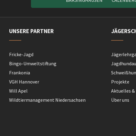
BARSINGHAUSEN
CALENBER
UNSERE PARTNER
JÄGERSC
Fricke-Jagd
Jägerlehrg
Bingo-Umweltstiftung
Jagdhundau
Frankonia
Schweißhund
VGH Hannover
Projekte
Will Apel
Aktuelles &
Wildtiermanagement Niedersachsen
Über uns