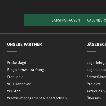
BARSINGHAUSEN
CALENBER
UNSERE PARTNER
JÄGERSC
Fricke-Jagd
Jägerlehrg
Bingo-Umweltstiftung
Jagdhundau
Frankonia
Schweißhund
VGH Hannover
Projekte
Will Apel
Aktuelles &
Wildtiermanagement Niedersachsen
Über uns