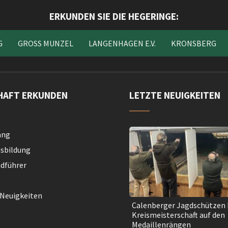
ERKUNDEN SIE DIE HEGERINGE:
G
GROSS MUNZEL
LANGENHAGEN E.V.
KRONSBERG
HAFT ERKUNDEN
LETZTE NEUIGKEITEN
ang
sbildung
­führer
 Neuigkeiten
Calenberger Jagdschützen 
Kreismeisterschaft auf den
Medaillenrängen